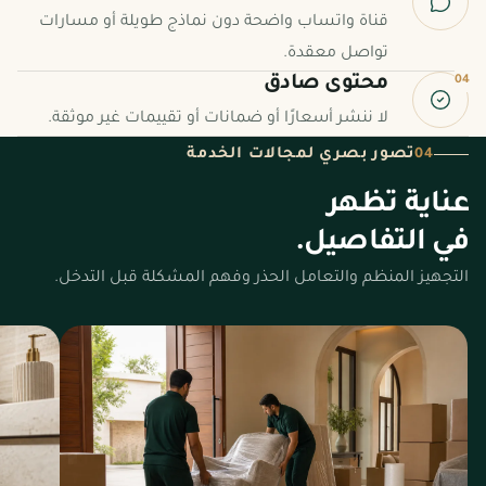
قناة واتساب واضحة دون نماذج طويلة أو مسارات
تواصل معقدة.
04
محتوى صادق
لا ننشر أسعارًا أو ضمانات أو تقييمات غير موثقة.
تصور بصري لمجالات الخدمة
04
عناية تظهر
في التفاصيل.
التجهيز المنظم والتعامل الحذر وفهم المشكلة قبل التدخل.