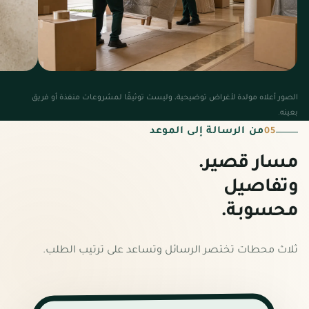
الصور أعلاه مولدة لأغراض توضيحية، وليست توثيقًا لمشروعات منفذة أو فريق
بعينه.
تصور بصري · نقل الأثاث
تصور ب
من الرسالة إلى الموعد
05
حماية المكان تبدأ قبل تحريك
تشخي
مسار قصير.
القطعة.
وتفاصيل
محسوبة.
ثلاث محطات تختصر الرسائل وتساعد على ترتيب الطلب.